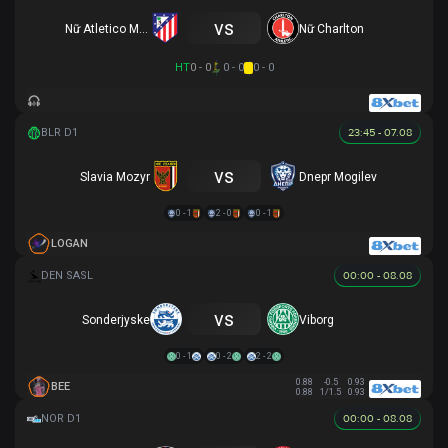
vs
Nữ Atletico Madrid
Nữ Charlton
HT
0 - 0
0 - 0
0 - 0
23:45 - 07.08
vs
Slavia Mozyr
Dnepr Mogilev
0 - 1
2 - 0
0 - 1
LOGAN
00:00 - 08.08
vs
Sonderjyske
Viborg
0 - 1
0 - 2
2 - 2
0.88
-0.5
0.93
BEE
0.88
1/1.5
0.93
00:00 - 08.08