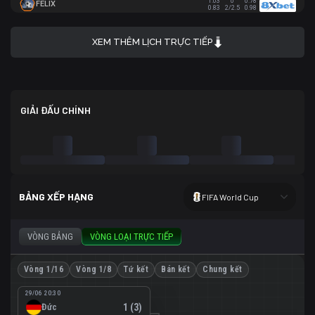
1.03
0
0.78
FELIX
0.83
2/2.5
0.98
XEM THÊM LỊCH TRỰC TIẾP
GIẢI ĐẤU CHÍNH
BẢNG XẾP HẠNG
FIFA World Cup
VÒNG BẢNG
VÒNG LOẠI TRỰC TIẾP
Vòng 1/16
Vòng 1/8
Tứ kết
Bán kết
Chung kết
29/06 20:30
Đức
1 (3)