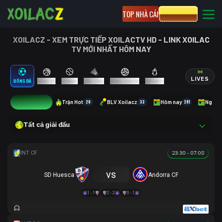
TOP NHÀ CÁI
CƯỢC 8XBET
XOILACZ - XEM TRỰC TIẾP XOILACTV HD - LINK XOILAC
TV MỚI NHẤT HÔM NAY
LIVES
BÓNG ĐÁ
BÓNG RỔ
TENNIS
CẦU LÔNG
BÓNG CHUYỀN
ESPORTS
27
Trận Hot
20
BLV Xoilacz
33
Hôm nay
281
Ngày 
Tất cả giải đấu
23:30 - 07.08
vs
SD Huesca
Andorra CF
1 - 1
2 - 2
0 - 1