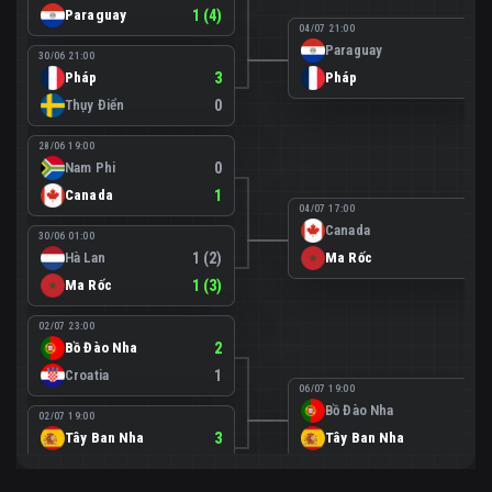
Paraguay
1 (4)
04/07 21:00
Paraguay
0
30/06 21:00
Pháp
3
Pháp
1
Thụy Điển
0
28/06 19:00
Nam Phi
0
Canada
1
04/07 17:00
Canada
0
30/06 01:00
Hà Lan
1 (2)
Ma Rốc
3
Ma Rốc
1 (3)
02/07 23:00
Bồ Đào Nha
2
Croatia
1
06/07 19:00
Bồ Đào Nha
0
02/07 19:00
Tây Ban Nha
3
Tây Ban Nha
1
Áo
0