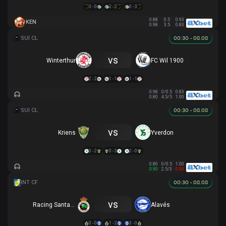
0 - 0
2 - 2
0 - 3
0.88
0.5
0.93
KEN
0.98
3.5
0.83
00:30 - 08.08
vs
Winterthur
FC Wil 1900
2 - 2
1 - 1
1 - 1
0.98
0/0.5
0.83
0.80
4.5/5
1.00
00:30 - 08.08
vs
Kriens
Yverdon
3 - 2
0 - 3
2 - 0
0.80
0/0.5
1.00
0.90
2.5/3
0.90
00:30 - 08.08
vs
Racing Santander
Alavés
0 - 0
1 - 2
3 - 0