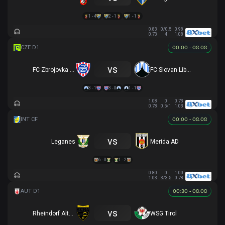
1 - 4
2 - 1
1 - 1
0.83
0/0.5
0.98
0.73
4
1.08
00:00 - 08.08
vs
FC Zbrojovka Brno
FC Slovan Liberec
3 - 1
3 - 0
1 - 1
1.08
0
0.73
0.78
0.5/1
1.03
00:00 - 08.08
vs
Leganes
Merida AD
6 - 0
1 - 2
0.80
0
1.00
1.03
3/3.5
0.78
00:30 - 08.08
vs
Rheindorf Altach
WSG Tirol