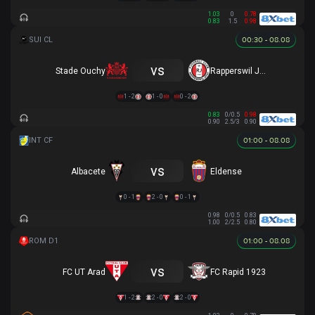
1.03
0
0.78
0.83
1.5
0.98
00:30 - 08.08
vs
Stade Ouchy
Rapperswil Jona
1 - 2
1 - 0
0 - 2
0.83
0/0.5
0.98
0.90
2.5/3
0.90
01:00 - 08.08
vs
Albacete
Eldense
0 - 1
2 - 0
0 - 1
0.98
0/0.5
0.83
1.00
2/2.5
0.80
01:00 - 08.08
vs
FC UT Arad
FC Rapid 1923
1 - 2
2 - 0
2 - 0