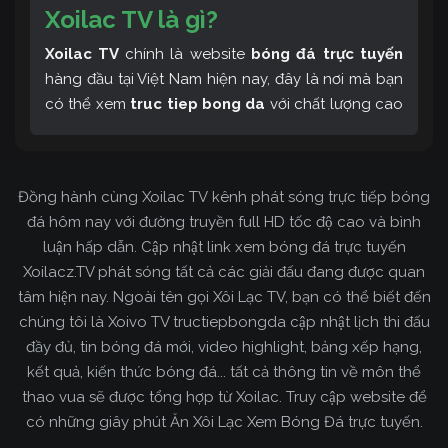
Xoilac TV là gì?
Xoilac TV
chính là website
bóng đá trực tuyến
hàng đầu tại Việt Nam hiện nay, đây là nơi mà bạn
có thể xem
truc tiep bong da
với chất lượng cao
và bình luận tiếng Việt miễn phí cùng cộng đồng
fan hâm mộ đông đảo yêu thích Xoilac TV. Thêm
vào đó, còn có thể tham khảo rất nhiều các thông
Đồng hành cùng Xoilac TV kênh phát sóng trực tiếp bóng
tin về bóng đá cực kỳ bổ ích mỗi ngày.
đá hôm nay với đường truyền full HD tốc độ cao và bình
luận hấp dẫn. Cập nhật link xem bóng đá trực tuyến
Xoilacz.TV phát sóng tất cả các giải đấu đang được quan
tâm hiện nay. Ngoài tên gọi Xôi Lạc TV, bạn có thể biết đến
chúng tôi là Xoivo TV tructiepbongda cập nhật lịch thi đấu
đầy đủ, tin bóng đá mới, video highlight, bảng xếp hạng,
kết quả, kiến thức bóng đá... tất cả thông tin về môn thể
thao vua sẽ được tổng hợp từ Xoilac. Truy cập website để
có những giây phút Ăn Xôi Lạc Xem Bóng Đá trực tuyến.