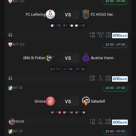
23:30 - 07.08
vs
FC Liefering
FC HOGO Hertha Wels
2 - 5
1 - 1
3 - 0
0.48
0/0.5
1.60
1.68
5.5
0.45
23:30 - 07.08
vs
SKN St.Polten
Austria Vienna (Y)
2 - 0
1 - 4
0 - 2
0.38
0
2.00
2.30
1.5
0.33
23:30 - 07.08
vs
Girona
Sabadell
2 - 2
0 - 0
0 - 1
1.35
0
0.58
SILVA
1.68
3.5
0.45
23:30 - 07.08