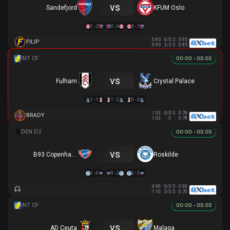
vs
Sandefjord
KFUM Oslo
1 - 2
2 - 0
3 - 1
0.85
0/0.5
0.95
FILIP
0.95
2/2.5
0.85
00:00 - 08.08
vs
Fulham
Crystal Palace
1 - 1
1 - 2
0 - 3
1.03
0/0.5
0.78
BRADY
1.03
3
0.78
00:00 - 08.08
vs
B93 Copenhagen
Roskilde
1 - 0
0 - 2
2 - 3
0.90
0/0.5
0.90
1.10
3/3.5
0.70
00:00 - 08.08
vs
AD Ceuta
Malaga